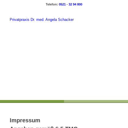
Telefon:
0521 - 32 94 800
Privatpraxis Dr. med. Angela Schacker
PRIVATPRAXIS
Dr. med. Angela Schacker
Fachärztin für Neurologie
Impressum